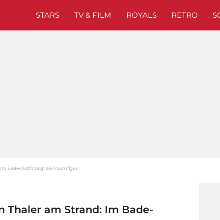
STARS
TV & FILM
ROYALS
RETRO
S
Im Bade-Outfit zeigt sie Traumfigur
 Thaler am Strand: Im Bade-