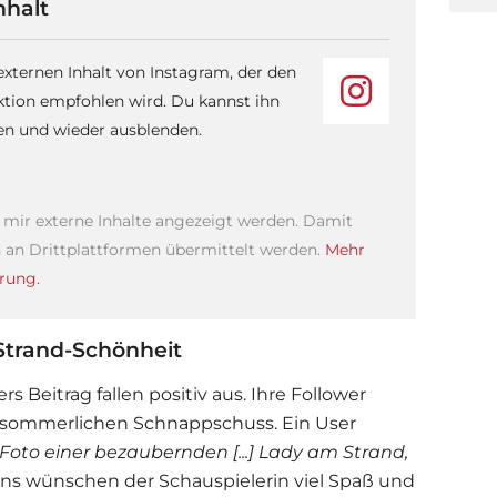
nhalt
 externen Inhalt von Instagram, der den
ktion empfohlen wird. Du kannst ihn
sen und wieder ausblenden.
s mir externe Inhalte angezeigt werden. Damit
an Drittplattformen übermittelt werden.
Mehr
rung.
Strand-Schönheit
er
s Beitrag fallen positiv aus. Ihre Follower
m sommerlichen Schnappschuss. Ein User
oto einer bezaubernden [...] Lady am Strand,
ns wünschen der Schauspielerin viel Spaß und