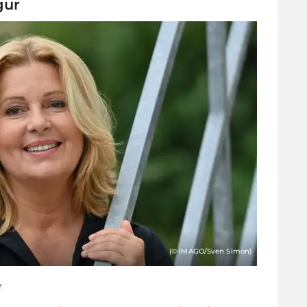
gur
(© IMAGO/Sven Simon)
r