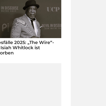
sfälle 2025: „The Wire“-
 Isiah Whitlock ist
torben