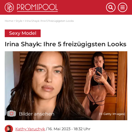
Home
Style
Irina Shayk: Ihre 5 freizügigsten Looks
Sexy Model
Irina Shayk: Ihre 5 freizügigsten Looks
Bilder ansehen
(© Getty Images)
Kathy Yaruchyk
/ 16. Mai 2023 - 18:32 Uhr