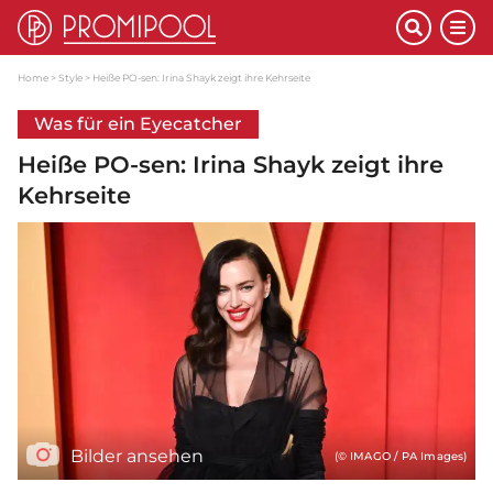
Home
Style
Heiße PO-sen: Irina Shayk zeigt ihre Kehrseite
Was für ein Eyecatcher
Heiße PO-sen: Irina Shayk zeigt ihre
Kehrseite
Bilder ansehen
(© IMAGO / PA Images)