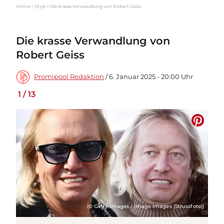
Home
Style
Die krasse Verwandlung von Robert Geiss
Die krasse Verwandlung von
Robert Geiss
Promipool Redaktion
/ 6. Januar 2025 - 20:00 Uhr
1
/
13
(© Getty Images / Imago Images (Strussfoto))