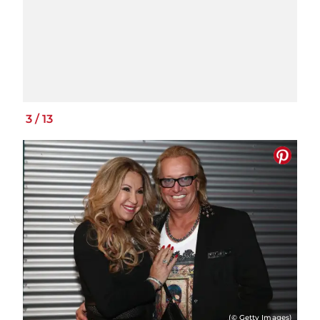
3
/
13
(© Getty Images)