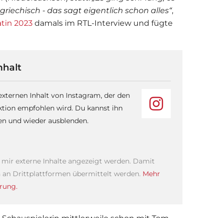
griechisch - das sagt eigentlich schon alles“
,
atin 2023
damals im RTL-Interview und fügte
nhalt
 externen Inhalt von Instagram, der den
ktion empfohlen wird. Du kannst ihn
sen und wieder ausblenden.
s mir externe Inhalte angezeigt werden. Damit
an Drittplattformen übermittelt werden.
Mehr
rung.