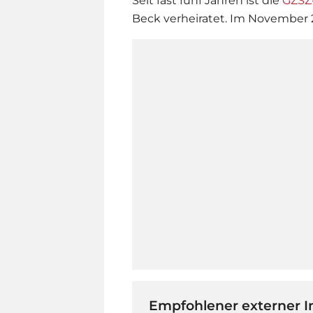
Seit fast fünf Jahren ist die
GZSZ
Beck
verheiratet. Im November 
Empfohlener externer I