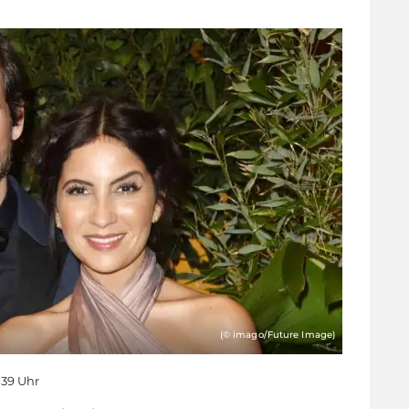
(© imago/Future Image)
7:39 Uhr