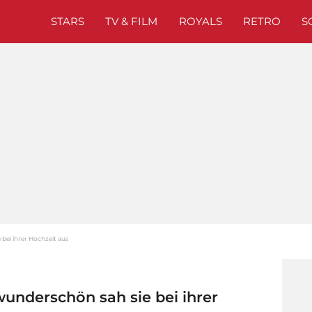
STARS
TV & FILM
ROYALS
RETRO
S
 bei ihrer Hochzeit aus
wunderschön sah sie bei ihrer