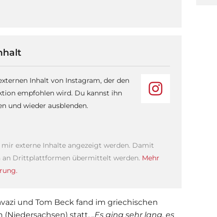
nhalt
 externen Inhalt von Instagram, der den
ktion empfohlen wird. Du kannst ihn
sen und wieder ausblenden.
s mir externe Inhalte angezeigt werden. Damit
an Drittplattformen übermittelt werden.
Mehr
rung.
vazi
und
Tom Beck
fand im griechischen
rn (Niedersachsen) statt.
„Es ging sehr lang, es