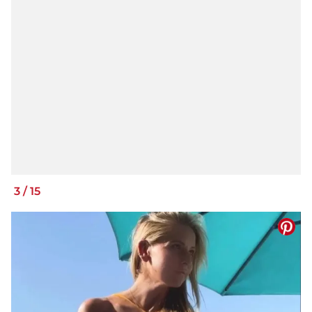
3
/
15