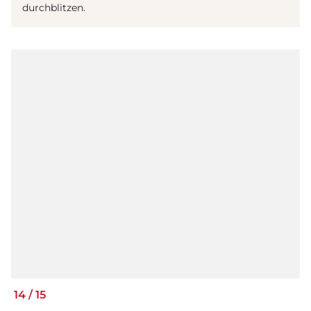
durchblitzen.
14
/
15