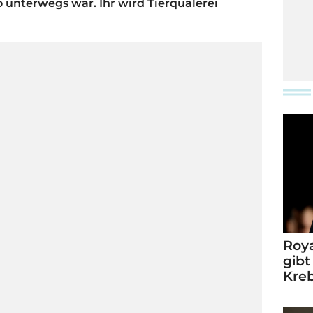
io unterwegs war. Ihr wird Tierquälerei
Roya
gibt
Kre