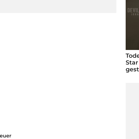
Tode
Star
ges
feuer