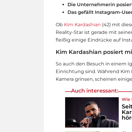
Die Unternehmerin posiert
Das gefällt Instagram-User
Ob
Kim Kardashian
(42) mit die
Reality-Star ist gerade mit sei
fleißig einige Eindrücke auf Ins
Kim Kardashian posiert mi
So auch den Besuch in einem Ige
Einrichtung sind. Während
Kim 
Kamera grinsen, scheinen einige 
Auch interessant:
Wie 
Sei
Kar
hö