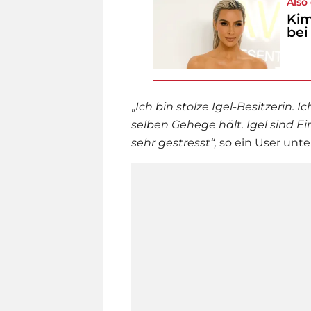
Also
Kim
bei
„
Ich bin stolze Igel-Besitzerin. Ic
selben Gehege hält. Igel sind 
sehr gestresst“,
so ein User unte