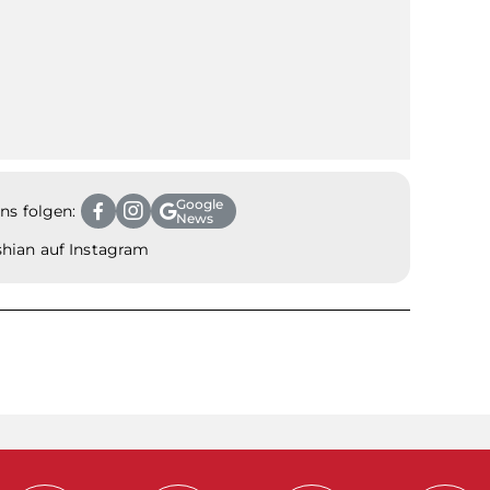
Google
ns folgen:
News
hian auf Instagram