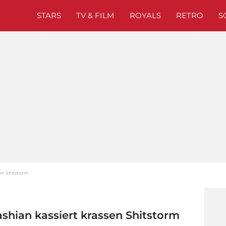
STARS
TV & FILM
ROYALS
RETRO
S
sen Shitstorm
shian kassiert krassen Shitstorm