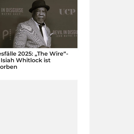
sfälle 2025: „The Wire“-
 Isiah Whitlock ist
torben