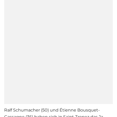
Ralf Schumacher (50) und Étienne Bousquet-
Cassagne (36) haben sich in Saint-Tropez das Ja-