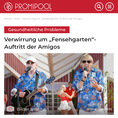
Home
Stars
Verwirrung um „Fensehgarten“-Auftritt der Amigos
Gesundheitliche Probleme
Verwirrung um „Fensehgarten“-
Auftritt der Amigos
Bilder ansehen
(© IMAGO/HOFER)