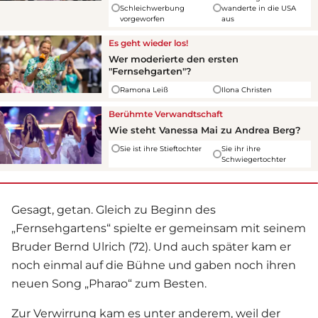
Schleichwerbung
wanderte in die USA
vorgeworfen
aus
Es geht wieder los!
Wer moderierte den ersten
"Fernsehgarten"?
Ramona Leiß
Ilona Christen
Berühmte Verwandtschaft
Wie steht Vanessa Mai zu Andrea Berg?
Sie ist ihre Stieftochter
Sie ihr ihre
Schwiegertochter
Gesagt, getan. Gleich zu Beginn des
„Fernsehgartens“ spielte er gemeinsam mit seinem
Bruder Bernd Ulrich (72). Und auch später kam er
noch einmal auf die Bühne und gaben noch ihren
neuen Song „Pharao“ zum Besten.
Zur Verwirrung kam es unter anderem, weil der