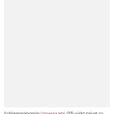
Schlagersängerin
Vanessa Mai
(33) wirkt privat so