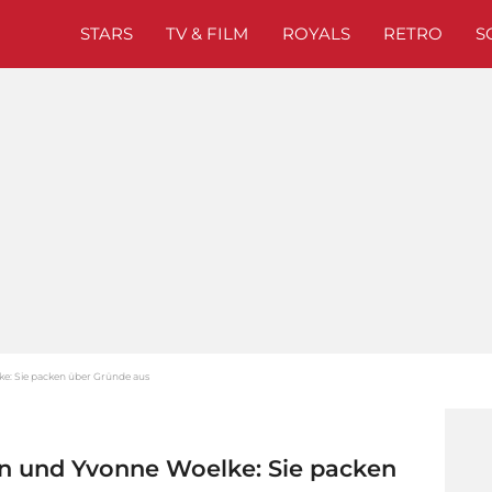
STARS
TV & FILM
ROYALS
RETRO
S
ke: Sie packen über Gründe aus
in und Yvonne Woelke: Sie packen