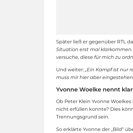
Später ließ er gegenüber RTL da
Situation erst mal klarkommen.
versuche, diese für mich zu ordn
Und weiter:
„Ein Kampf ist nur r
muss mir hier aber eingestehen,
Yvonne Woelke nennt klar
Ob
Peter Klein
Yvonne Woelke
s
nicht erfüllen konnte? Dies kön
Trennungsgrund sein.
So erklärte Yvonne der „Bild“ ü