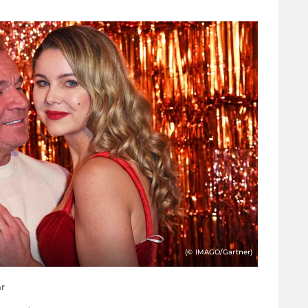
(© IMAGO/Gartner)
hr