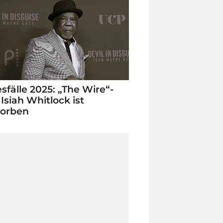
sfälle 2025: „The Wire“-
 Isiah Whitlock ist
torben