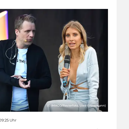
(© IMAGO/Revierfoto, Uwe Erensmann)
09:25 Uhr