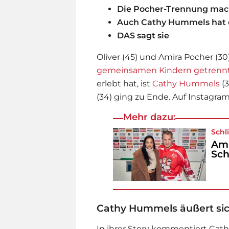
Die Pocher-Trennung mach
Auch Cathy Hummels hat 
DAS sagt sie
Oliver (45) und Amira Pocher (30
gemeinsamen Kindern getrenn
erlebt hat, ist
Cathy Hummels
(3
(34) ging zu Ende. Auf Instagram
Mehr dazu:
Sch
Ami
Sch
Cathy Hummels äußert si
In ihrer Story kommentiert Cathy