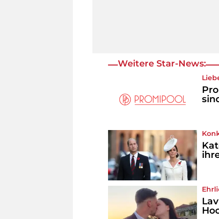
Weitere Star-News:
Lieb
Pro
sin
Konk
Kat
ihr
Ehrl
Lav
Hoc