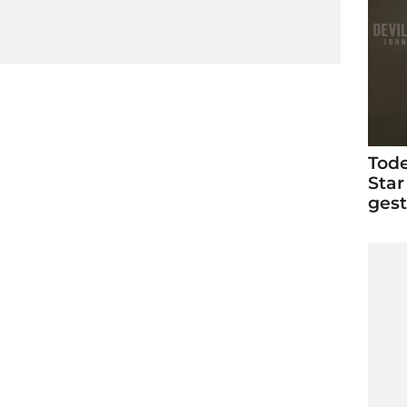
Tode
Star
ges