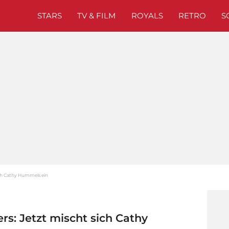
STARS
TV & FILM
ROYALS
RETRO
S
ich Cathy Hummels ein
s: Jetzt mischt sich Cathy