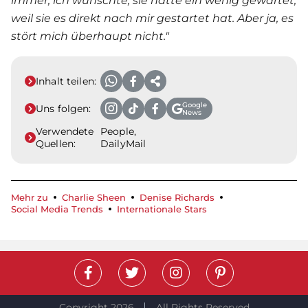
immer, ich wünschte, sie hätte ein wenig gewartet,
weil sie es direkt nach mir gestartet hat. Aber ja, es
stört mich überhaupt nicht."
Inhalt teilen:
Google
Uns folgen:
News
Verwendete
People,
Quellen:
DailyMail
Mehr zu
Charlie Sheen
Denise Richards
Social Media Trends
Internationale Stars
Copyright 2026
All Rights Reserved