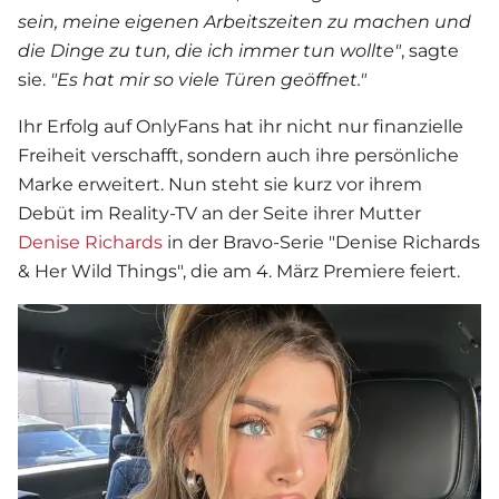
sein, meine eigenen Arbeitszeiten zu machen und
die Dinge zu tun, die ich immer tun wollte"
, sagte
sie.
"Es hat mir so viele Türen geöffnet."
Ihr Erfolg auf OnlyFans hat ihr nicht nur finanzielle
Freiheit verschafft, sondern auch ihre persönliche
Marke erweitert. Nun steht sie kurz vor ihrem
Debüt im Reality-TV an der Seite ihrer Mutter
Denise Richards
in der Bravo-Serie "Denise Richards
& Her Wild Things", die am 4. März Premiere feiert.