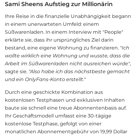
Sami Sheens Aufstieg zur Millionärin
Ihre Reise in die finanzielle Unabhängigkeit begann
in einem unerwarteten Umfeld: einem
Süßwarenladen. In einem Interview mit "People"
erklärte sie, dass ihr ursprüngliches Ziel darin
bestand, eine eigene Wohnung zu finanzieren.
"Ich
wollte wirklich eine Wohnung und wusste, dass die
Arbeit im Süßwarenladen nicht ausreichen würde"
,
sagte sie.
"Also habe ich das nächstbeste gemacht
und ein OnlyFans-Konto erstellt."
Durch eine geschickte Kombination aus
kostenlosen Testphasen und exklusiven Inhalten
baute sie schnell eine treue Abonnentenbasis auf.
Ihr Geschäftsmodell umfasst eine 30-tägige
kostenlose Testphase, gefolgt von einer
monatlichen Abonnementgebühr von 19,99 Dollar