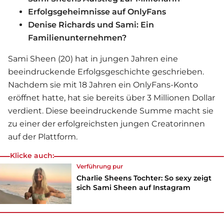
Erfolgsgeheimnisse auf OnlyFans
Denise Richards und Sami: Ein
Familienunternehmen?
Sami Sheen (20) hat in jungen Jahren eine
beeindruckende Erfolgsgeschichte geschrieben.
Nachdem sie mit 18 Jahren ein OnlyFans-Konto
eröffnet hatte, hat sie bereits über 3 Millionen Dollar
verdient. Diese beeindruckende Summe macht sie
zu einer der erfolgreichsten jungen Creatorinnen
auf der Plattform.
Klicke auch:
Verführung pur
Charlie Sheens Tochter: So sexy zeigt
sich Sami Sheen auf Instagram