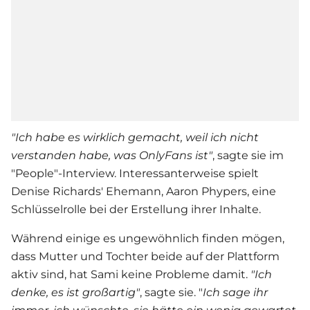
"Ich habe es wirklich gemacht, weil ich nicht
verstanden habe, was OnlyFans ist"
, sagte sie im
"People"-Interview. Interessanterweise spielt
Denise Richards
' Ehemann, Aaron Phypers, eine
Schlüsselrolle bei der Erstellung ihrer Inhalte.
Während einige es ungewöhnlich finden mögen,
dass Mutter und Tochter beide auf der Plattform
aktiv sind, hat Sami keine Probleme damit.
"Ich
denke, es ist großartig"
, sagte sie. "
Ich sage ihr