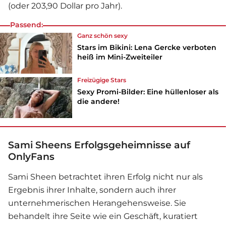
(oder 203,90 Dollar pro Jahr).
Passend:
Ganz schön sexy
Stars im Bikini: Lena Gercke verboten
heiß im Mini-Zweiteiler
Freizügige Stars
Sexy Promi-Bilder: Eine hüllenloser als
die andere!
Sami Sheens Erfolgsgeheimnisse auf
OnlyFans
Sami Sheen betrachtet ihren Erfolg nicht nur als
Ergebnis ihrer Inhalte, sondern auch ihrer
unternehmerischen Herangehensweise. Sie
behandelt ihre Seite wie ein Geschäft, kuratiert