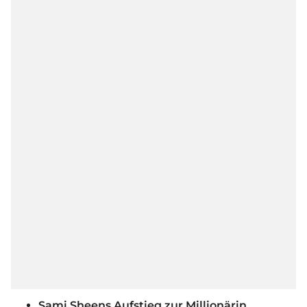
Sami Sheens Aufstieg zur Millionärin