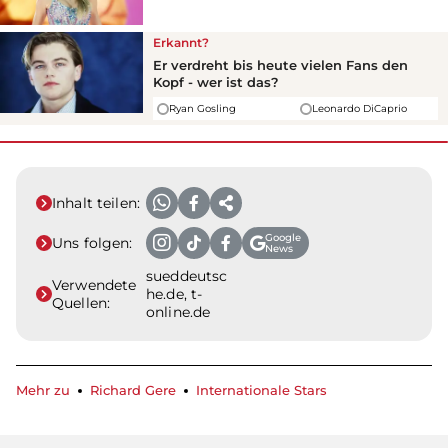
Erkannt?
Er verdreht bis heute vielen Fans den
Kopf - wer ist das?
Ryan Gosling
Leonardo DiCaprio
Inhalt teilen:
Google
Uns folgen:
News
sueddeutsc
Verwendete
he.de, t-
Quellen:
online.de
Mehr zu
Richard Gere
Internationale Stars