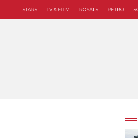
STARS
TV & FILM
ROYALS
RETRO
S