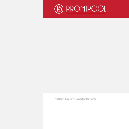
Home
Stars
Naveen Andrews