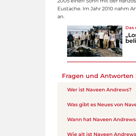
2005 einen Sohn mit der franzö
Eustache. Im Jahr 2010 nahm An
an.
Das 
„Lo
bel
Fragen und Antworten
Wer ist Naveen Andrews?
Was gibt es Neues von Na
Wann hat Naveen Andrews
Wie alt ist Naveen Andrew