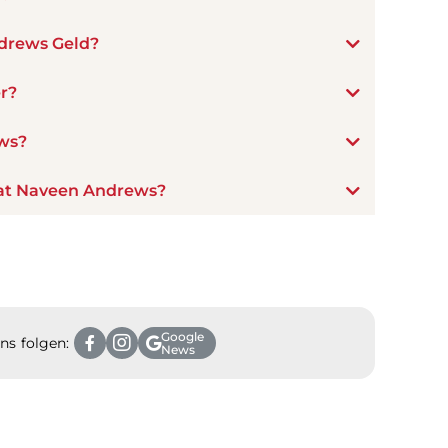
drews Geld?
r?
ws?
hat Naveen Andrews?
Google
ns folgen:
News