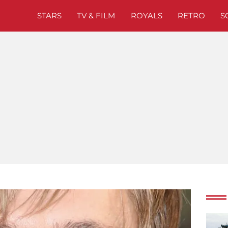
STARS
TV & FILM
ROYALS
RETRO
S