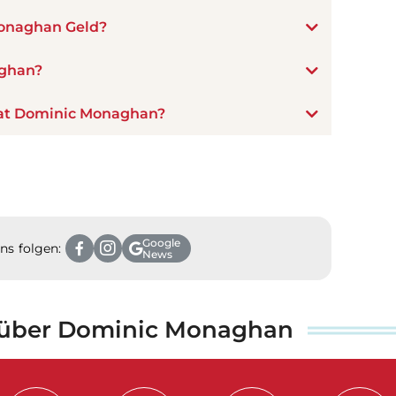
onaghan Geld?
aghan?
hat Dominic Monaghan?
Google
ns folgen:
News
e über Dominic Monaghan