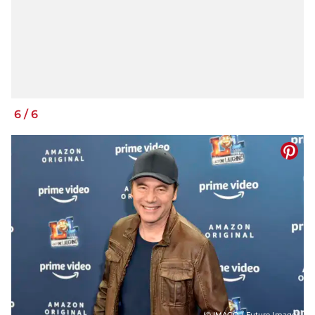
6
/
6
(© IMAGO / Future Image)