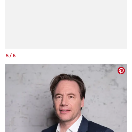
5
/
6