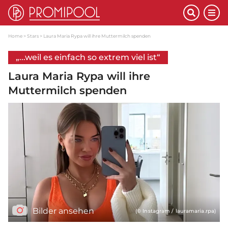
Home
Stars
Laura Maria Rypa will ihre Muttermilch spenden
„...weil es einfach so extrem viel ist“
Laura Maria Rypa will ihre
Muttermilch spenden
Bilder ansehen
(© Instagram / lauramaria.rpa)