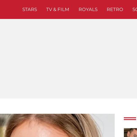
STARS
TV & FILM
ROYALS
RETRO
S