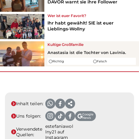
DAVOR warnt sie ihre Follower
Wer ist euer Favorit?
Ihr habt gewählt! SIE ist euer
Lieblings-Wollny
Kultige Großfamilie
Anastasia ist die Tochter von Lavinia.
Richtig
Falsch
Inhalt teilen:
Google
Uns folgen:
News
estefaniawol
Verwendete
lny21 auf
Quellen:
Instagram