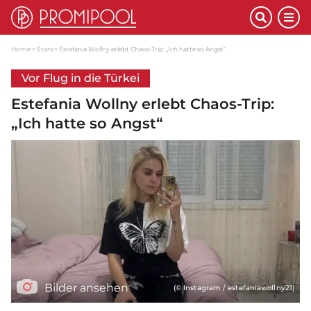
Home
Stars
Estefania Wollny erlebt Chaos-Trip: „Ich hatte so Angst“
Vor Flug in die Türkei
Estefania Wollny erlebt Chaos-Trip:
„Ich hatte so Angst“
Bilder ansehen
(© Instagram / estefaniawollny21)