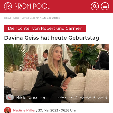
Home
Stars
Davina Geiss hat heute Geburtstag
Die Tochter von Robert und Carmen
Davina Geiss hat heute Geburtstag
Bilder ansehen
(© instagram / the_real_davina_geiss)
Nadine Miller
/ 30. Mai 2023 - 06:55 Uhr