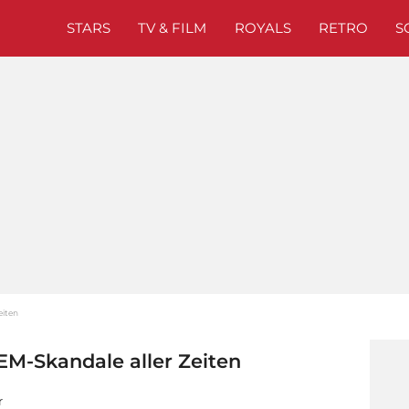
STARS
TV & FILM
ROYALS
RETRO
S
eiten
EM-Skandale aller Zeiten
r