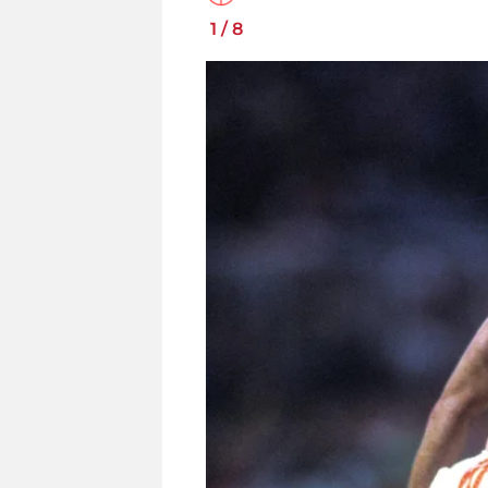
1
/
8