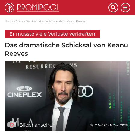
Home
Stars
Das dramatische Schicksal von Keanu Reeves
Er musste viele Verluste verkraften
Das dramatische Schicksal von Keanu
Reeves
Bilder ansehen
(© IMAGO / ZUMA Press)