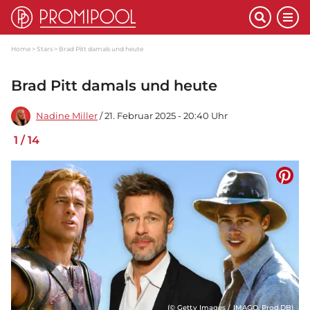
Home
Stars
Brad Pitt damals und heute
Brad Pitt damals und heute
Nadine Miller
/ 21. Februar 2025 - 20:40 Uhr
1
/
14
(© Getty Images / IMAGO, Prod.DB)