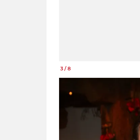
3
/
8