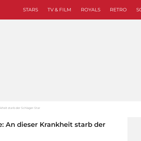
STARS
TV & FILM
ROYALS
RETRO
S
kheit starb der Schlager-Star
: An dieser Krankheit starb der