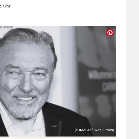
05 Uhr
(© IMAGO / Sven Simon)