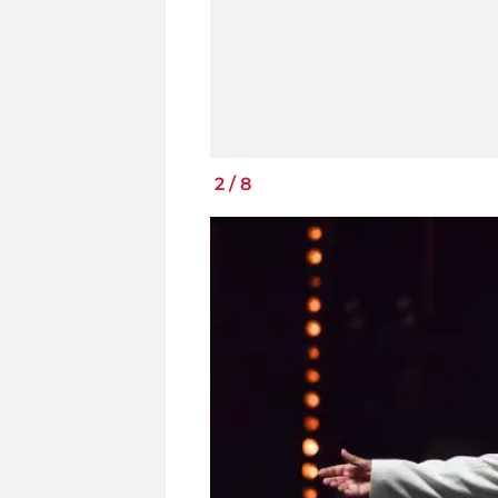
2
/
8