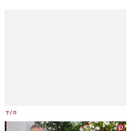
7
/
11