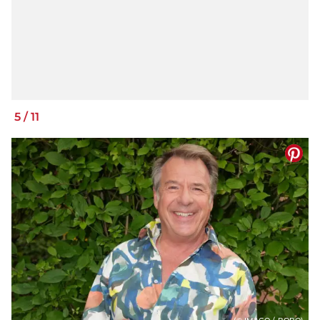
5
/
11