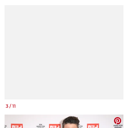
3
/
11