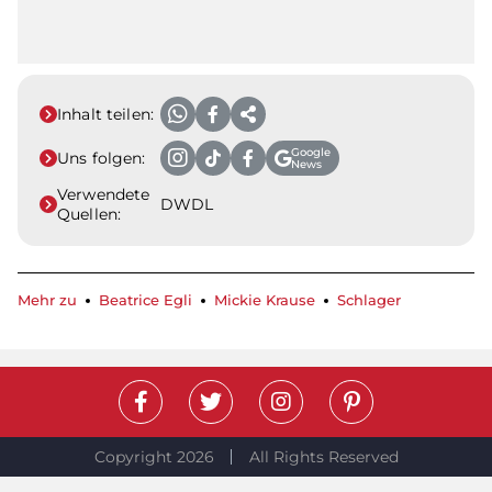
Inhalt teilen:
Google
Uns folgen:
News
Verwendete
DWDL
Quellen:
Mehr zu
Beatrice Egli
Mickie Krause
Schlager
Copyright 2026
All Rights Reserved