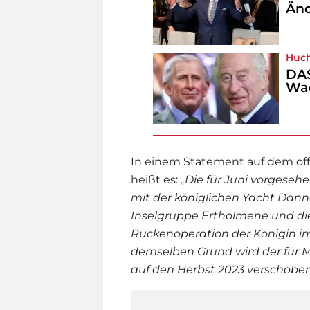
Änd
Huch 
DAS
Wac
In einem Statement auf dem off
heißt es:
„Die für Juni vorgeseh
mit der königlichen Yacht Dan
Inselgruppe Ertholmene und d
Rückenoperation der Königin i
demselben Grund wird der für 
auf den Herbst 2023 verschoben