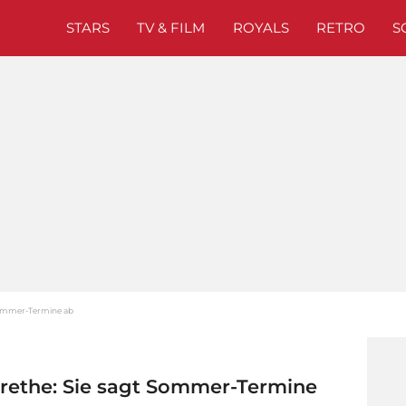
STARS
TV & FILM
ROYALS
RETRO
S
Sommer-Termine ab
rethe: Sie sagt Sommer-Termine