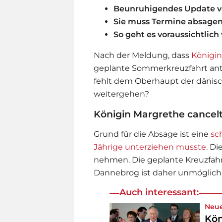
Beunruhigendes Update v
Sie muss Termine absage
So geht es voraussichtlich
Nach der Meldung, dass
Königi
geplante Sommerkreuzfahrt antr
fehlt dem Oberhaupt der dänisc
weitergehen?
Königin Margrethe cancel
Grund für die Absage ist eine
sc
Jährige unterziehen musste
. D
nehmen. Die geplante Kreuzfah
Dannebrog ist daher unmöglich
Auch interessant:
Neue
Kön