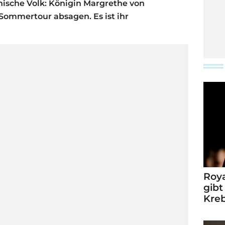
nische Volk: Königin Margrethe von
ommertour absagen. Es ist ihr
Roya
gibt
Kre