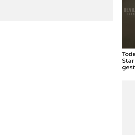
Tode
Star
ges