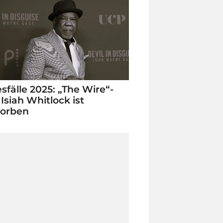
sfälle 2025: „The Wire“-
 Isiah Whitlock ist
torben