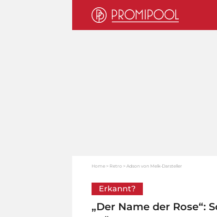
Home
Retro
Adson von Melk-Darsteller
Erkannt?
„Der Name der Rose“: So