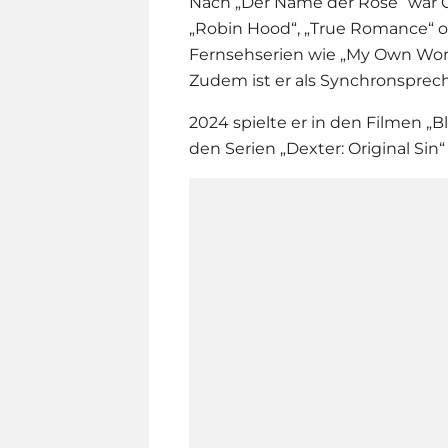
Nach „Der Name der Rose“ war Ch
„Robin Hood“, „True Romance“ o
Fernsehserien wie „My Own Wors
Zudem ist er als Synchronspreche
2024 spielte er in den Filmen „B
den Serien „Dexter: Original Sin