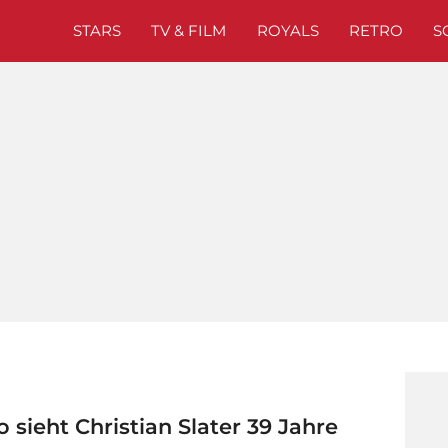
STARS
TV & FILM
ROYALS
RETRO
S
 sieht Christian Slater 39 Jahre