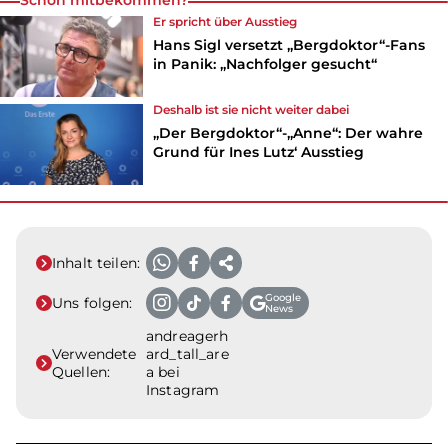
Er spricht über Ausstieg
Hans Sigl versetzt „Bergdoktor“-Fans
in Panik: „Nachfolger gesucht“
Deshalb ist sie nicht weiter dabei
„Der Bergdoktor“-„Anne“: Der wahre
Grund für Ines Lutz‘ Ausstieg
Inhalt teilen:
Google
Uns folgen:
News
andreagerh
Verwendete
ard_tall_are
Quellen:
a bei
Instagram