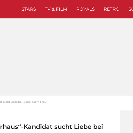
STARS
TV & FILM
ROYALS
RETRO
S
sucht Liebe bei „Bauer sucht Frau“
haus“-Kandidat sucht Liebe bei