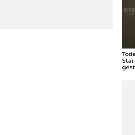
Tode
Star
ges