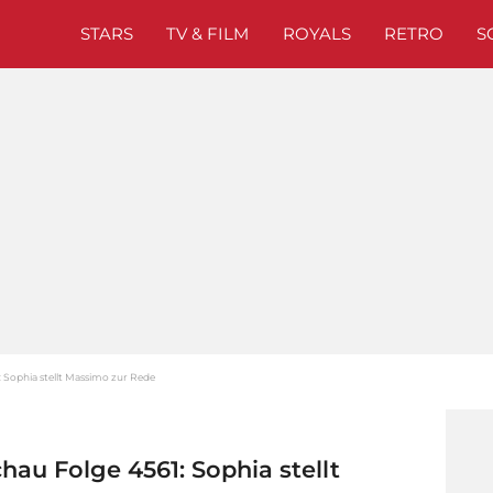
STARS
TV & FILM
ROYALS
RETRO
S
: Sophia stellt Massimo zur Rede
hau Folge 4561: Sophia stellt