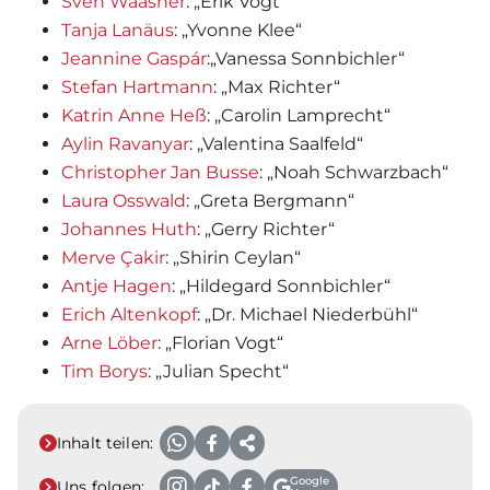
Sven Waasner
: „Erik Vogt“
Tanja Lanäus
: „Yvonne Klee“
Jeannine Gaspár
:„Vanessa Sonnbichler“
Stefan Hartmann
: „Max Richter“
Katrin Anne Heß
: „Carolin Lamprecht“
Aylin Ravanyar
: „Valentina Saalfeld“
Christopher Jan Busse
: „Noah Schwarzbach“
Laura Osswald
: „Greta Bergmann“
Johannes Huth
: „Gerry Richter“
Merve Çakir
: „Shirin Ceylan“
Antje Hagen
: „Hildegard Sonnbichler“
Erich Altenkopf
: „Dr. Michael Niederbühl“
Arne Löber
: „Florian Vogt“
Tim Borys
: „Julian Specht“
Inhalt teilen:
Google
Uns folgen: