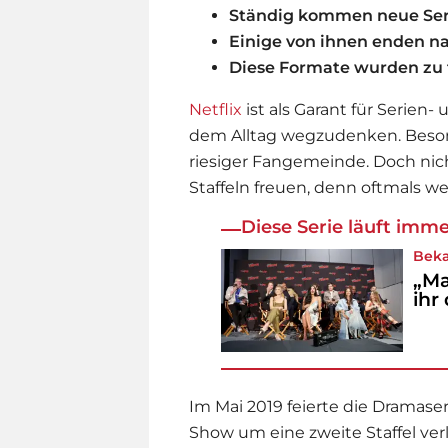
Ständig kommen neue Ser
Einige von ihnen enden nac
Diese Formate wurden zu 
Netflix
ist als Garant für
Serie
n- 
dem Alltag wegzudenken. Besond
riesiger Fangemeinde. Doch nic
Staffeln freuen, denn oftmals w
Diese Serie läuft imme
Beka
„Ma
ihr
Im Mai 2019 feierte die Dramase
Show um eine zweite Staffel ve