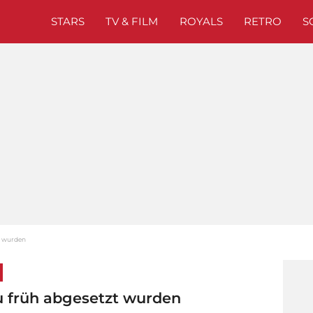
STARS
TV & FILM
ROYALS
RETRO
S
zt wurden
 zu früh abgesetzt wurden