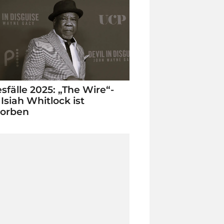
sfälle 2025: „The Wire“-
 Isiah Whitlock ist
torben