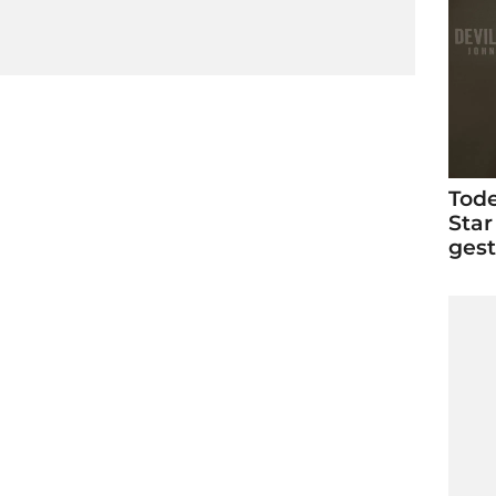
Tode
Star
ges