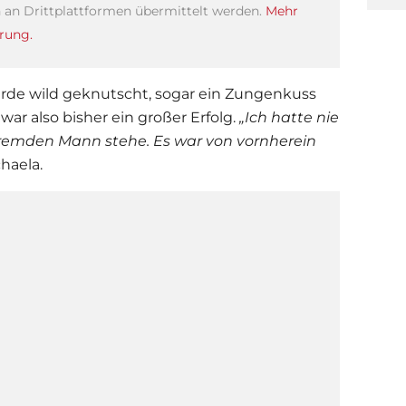
an Drittplattformen übermittelt werden.
Mehr
rung.
de wild geknutscht, sogar ein Zungenkuss
ar also bisher ein großer Erfolg.
„Ich hatte nie
 fremden Mann stehe. Es war von vornherein
chaela.