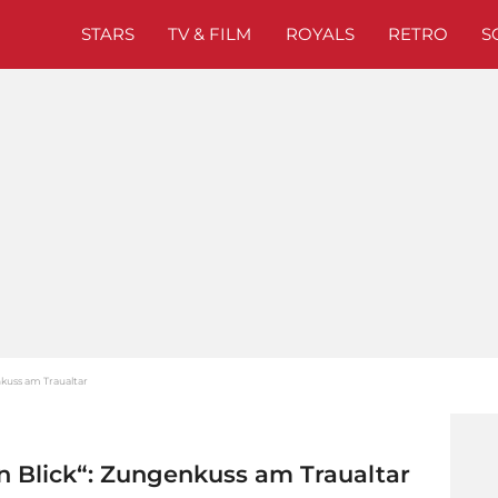
STARS
TV & FILM
ROYALS
RETRO
S
nkuss am Traualtar
n Blick“: Zungenkuss am Traualtar