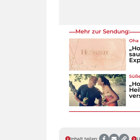
Mehr zur Sendung:
Oha .
„Ho
sau
Exp
Süße
„Ho
Hei
ver
Inhalt teilen:
U