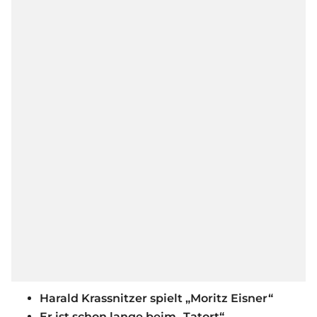
Harald Krassnitzer spielt „Moritz Eisner“
Er ist schon lange beim „Tatort“