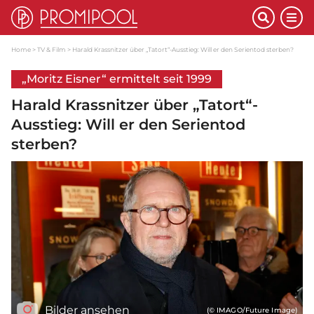
Home
TV & Film
Harald Krassnitzer über „Tatort“-Ausstieg: Will er den Serientod sterben?
„Moritz Eisner“ ermittelt seit 1999
Harald Krassnitzer über „Tatort“-
Ausstieg: Will er den Serientod
sterben?
Bilder ansehen
(© IMAGO/Future Image)