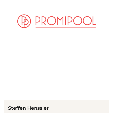
(© imago images / APress)
Steffen Henssler