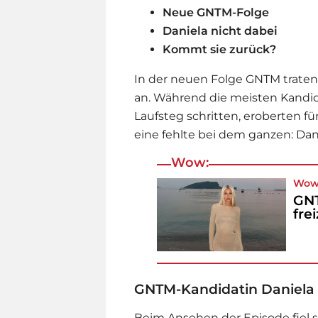
Neue GNTM-Folge
Daniela nicht dabei
Kommt sie zurück?
In der neuen Folge GNTM traten
an. Während die meisten Kandid
Laufsteg schritten, eroberten fü
eine fehlte bei dem ganzen: Dani
Wow:
Wow
GNT
fre
GNTM-Kandidatin Daniela
Beim Ansehen der Episode fiel s