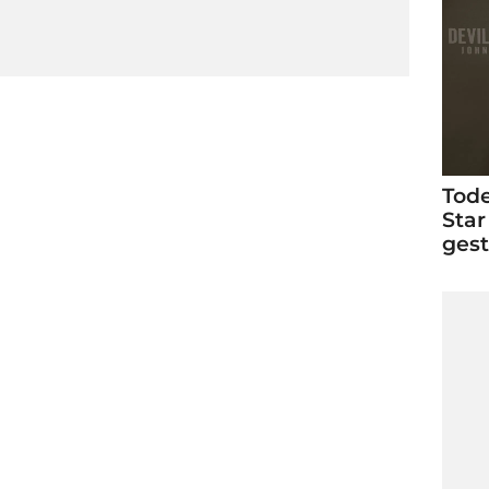
Tode
Star
ges