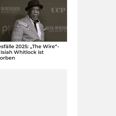
sfälle 2025: „The Wire“-
 Isiah Whitlock ist
torben