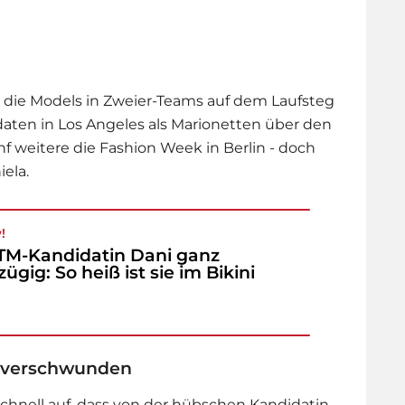
 die Models in Zweier-Teams auf dem Laufsteg
aten in Los Angeles als Marionetten über den
nf weitere die Fashion Week in Berlin - doch
ela.
!
M-Kandidatin Dani ganz
izügig: So heiß ist sie im Bikini
 verschwunden
chnell auf, dass von der hübschen Kandidatin