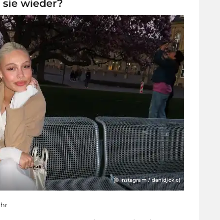
sie wieder?
(© instagram / danidjokic)
Uhr