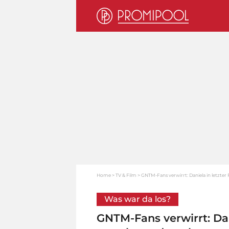
Home
TV & Film
GNTM-Fans verwirrt: Daniela in letzte
Was war da los?
GNTM-Fans verwirrt: Dan