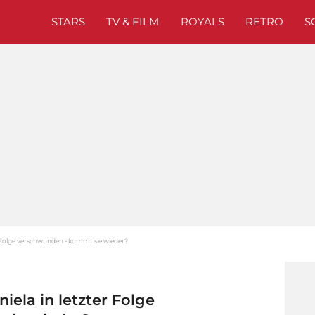
STARS
TV & FILM
ROYALS
RETRO
S
r Folge verschwunden - kommt sie wieder?
iela in letzter Folge