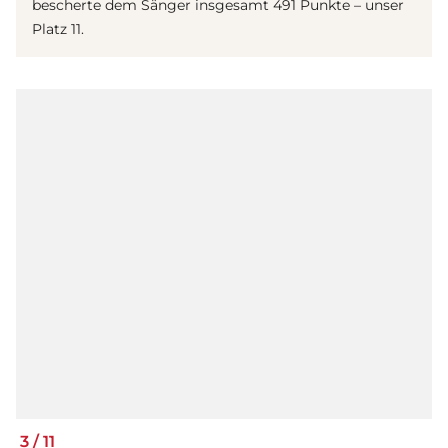
bescherte dem Sänger insgesamt 491 Punkte – unser
Platz 11.
3
/
11