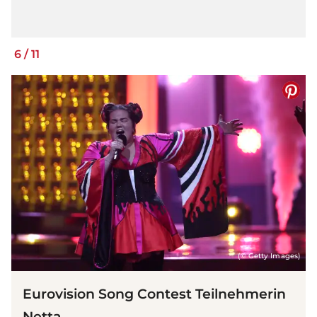
6
/
11
(© Getty Images)
Eurovision Song Contest Teilnehmerin
Netta