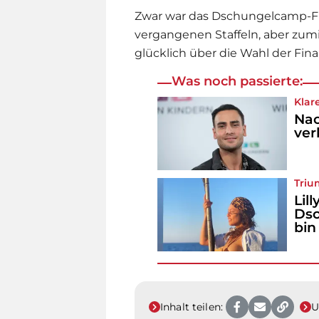
Zwar war das
Dschungelcamp
-F
vergangenen Staffeln, aber zumi
glücklich über die Wahl der Fin
Was noch passierte:
Klar
Nac
ver
Tri
Lil
Dsc
bin
Inhalt teilen:
U