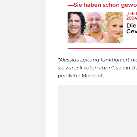
Sie haben schon gewo
„Ich 
200
Die
Ge
"
Alessias Leitung funktioniert n
sie zurück voten kann"
, so ein 
peinliche Moment.