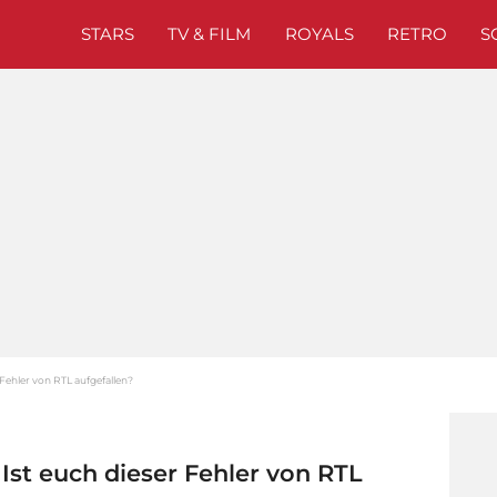
STARS
TV & FILM
ROYALS
RETRO
S
Fehler von RTL aufgefallen?
Ist euch dieser Fehler von RTL