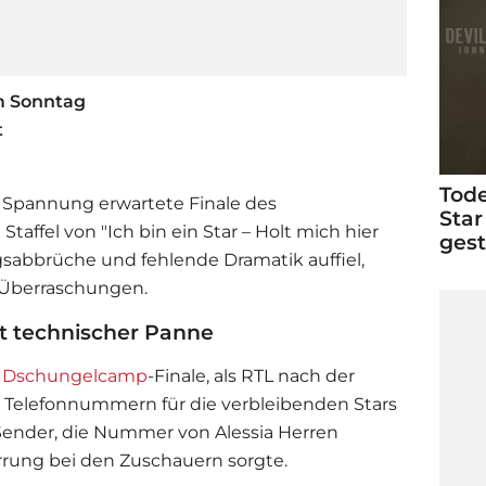
m Sonntag
t
Tode
Spannung erwartete Finale des
Star
e Staffel von "Ich bin ein Star – Holt mich hier
ges
ngsabbrüche und fehlende Dramatik auffiel,
 Überraschungen.
t technischer Panne
m
Dschungelcamp
-Finale, als RTL nach der
e Telefonnummern für die verbleibenden Stars
 Sender, die Nummer von Alessia Herren
rrung bei den Zuschauern sorgte.