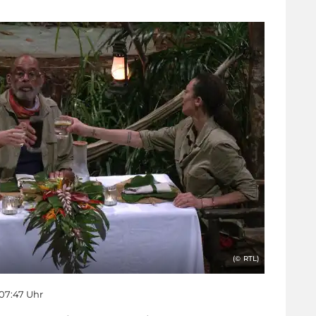
(© RTL)
 07:47 Uhr