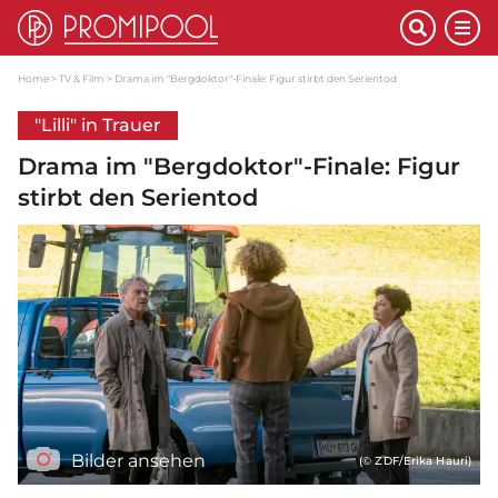
Home
TV & Film
Drama im "Bergdoktor"-Finale: Figur stirbt den Serientod
"Lilli" in Trauer
Drama im "Bergdoktor"-Finale: Figur
stirbt den Serientod
Bilder ansehen
(© ZDF/Erika Hauri)