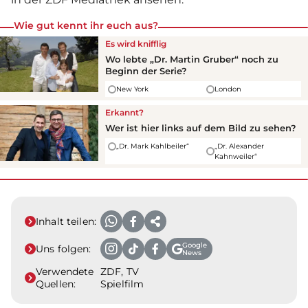
Wie gut kennt ihr euch aus?
Es wird knifflig
Wo lebte „Dr. Martin Gruber“ noch zu
Beginn der
Serie
?
New York
London
Erkannt?
Wer ist hier links auf dem Bild zu sehen?
„Dr. Mark Kahlbeiler“
„Dr. Alexander
Kahnweiler“
Inhalt teilen:
Google
Uns folgen:
News
Verwendete
ZDF, TV
Quellen:
Spielfilm