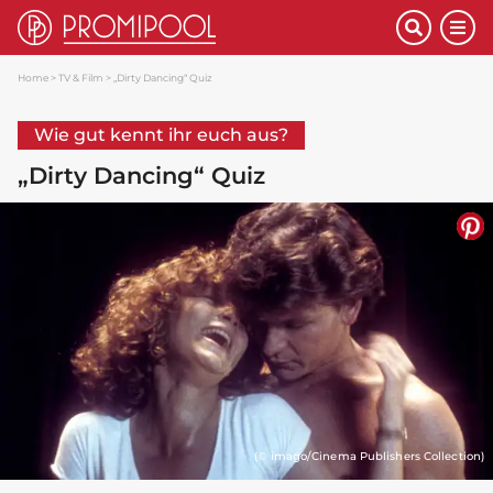
Home
TV & Film
„Dirty Dancing“ Quiz
Wie gut kennt ihr euch aus?
„Dirty Dancing“ Quiz
(© imago/Cinema Publishers Collection)