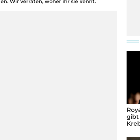
en. Wir verraten, woher ihr sie kennt.
Roya
gibt
Kre