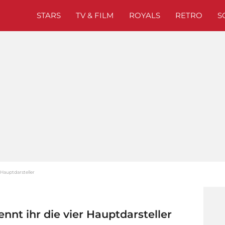
STARS
TV & FILM
ROYALS
RETRO
S
r Hauptdarsteller
nnt ihr die vier Hauptdarsteller