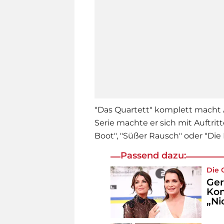
"Das Quartett" komplett macht A
Serie machte er sich mit Auftrit
Boot", "Süßer Rausch" oder "Die
Passend dazu:
Die 
Ger
Kon
„Ni