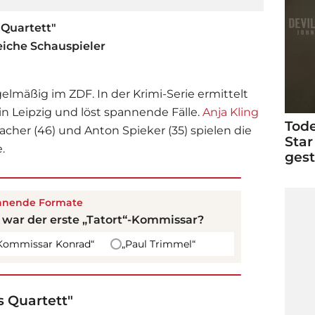
 Quartett"
reiche Schauspieler
gelmäßig im ZDF. In der Krimi-Serie ermittelt
n Leipzig und löst spannende Fälle.
Anja Kling
Tode
Lacher (46) und Anton Spieker (35) spielen die
Star
.
ges
nnende Formate
 war der erste „Tatort“-Kommissar?
Kommissar Konrad“
„Paul Trimmel“
s Quartett"