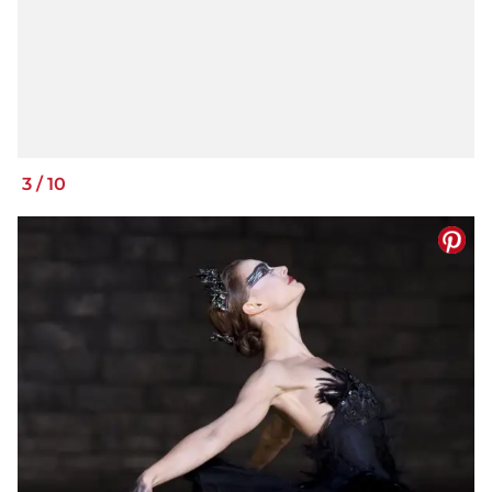
3
/
10