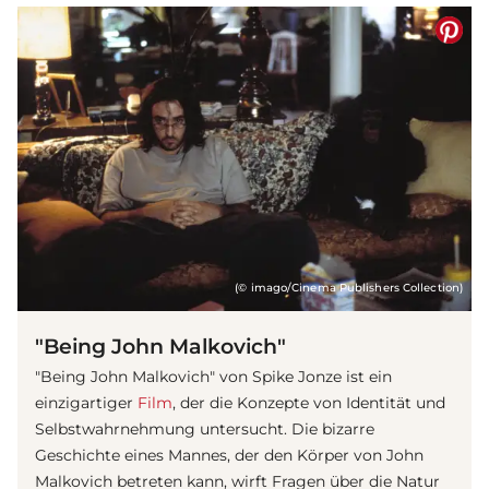
(© imago/Cinema Publishers Collection)
"Being John Malkovich"
"Being John Malkovich" von Spike Jonze ist ein
einzigartiger
Film
, der die Konzepte von Identität und
Selbstwahrnehmung untersucht. Die bizarre
Geschichte eines Mannes, der den Körper von John
Malkovich betreten kann, wirft Fragen über die Natur