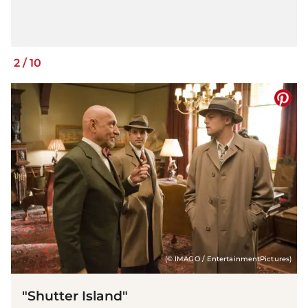
2
/
10
(© IMAGO / EntertainmentPictures)
"Shutter Island"