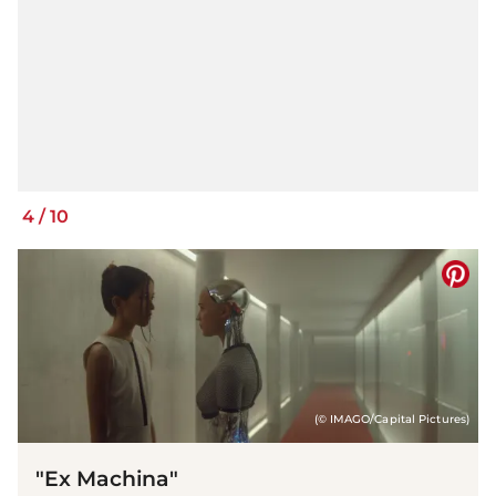
4
/
10
(© IMAGO/Capital Pictures)
"Ex Machina"