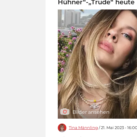
Hühner“-„Trude“ heute
Bilder ansehen
Tina Männling
/ 21. Mai 2023 - 16:0