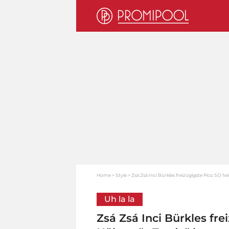
Home
Style
Zsá Zsá Inci Bürkles freizügigste Pics: SO h
Uh la la
Zsá Zsá Inci Bürkles fre