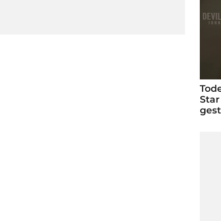
Tode
Star
ges