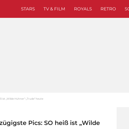
STARS
TV & FILM
ROYALS
RETRO
S
eiß ist „Wilde Hühner“-„Trude“ heute
izügigste Pics: SO heiß ist „Wilde