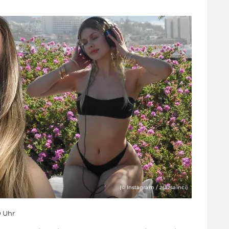
(© Instagram / zsazsainci)
0 Uhr