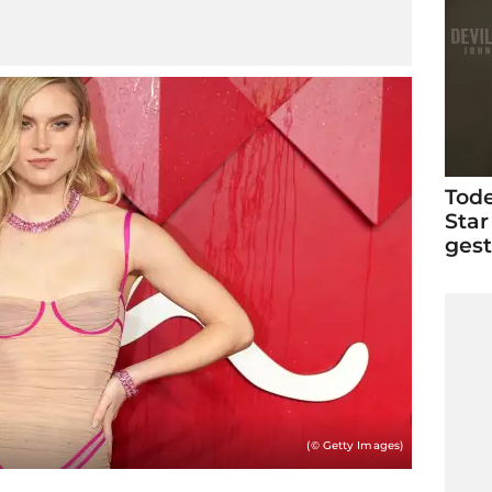
Tode
Star
ges
(© Getty Images)