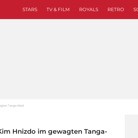
STARS
TV & FILM
ROYALS
RETRO
S
gten Tanga-Kleid
Kim Hnizdo im gewagten Tanga-