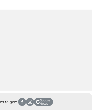
Google
ns folgen:
News