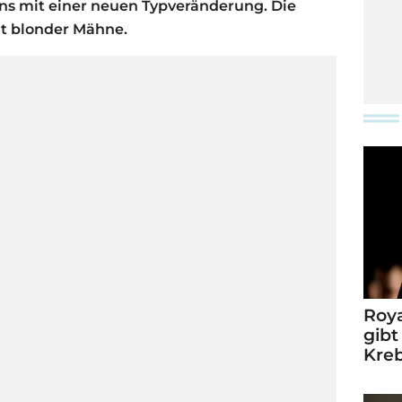
ans mit einer neuen Typveränderung. Die
it blonder Mähne.
Roya
gibt
Kre