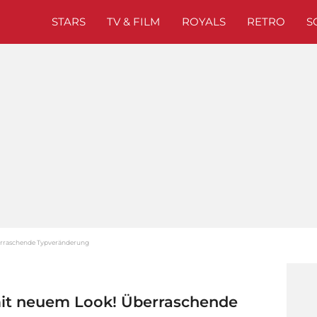
STARS
TV & FILM
ROYALS
RETRO
S
berraschende Typveränderung
mit neuem Look! Überraschende