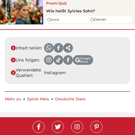
Promi Quiz
Wie heißt Sylvies Sohn?
Louis
Damian
Inhalt teilen:
Google
Uns folgen:
News
Verwendete
Instagram
Quellen:
Mehr zu
Sylvie Meis
Deutsche Stars