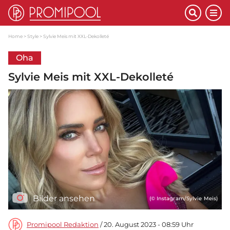
Home
Style
Sylvie Meis mit XXL-Dekolleté
Oha
Sylvie Meis mit XXL-Dekolleté
Bilder ansehen
(© Instagram/Sylvie Meis)
Promipool Redaktion
/ 20. August 2023 - 08:59 Uhr