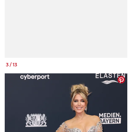
3
/
13